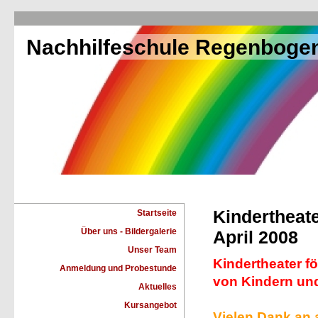
Nachhilfeschule Regenboge
Kindertheat
Startseite
Über uns - Bildergalerie
April 2008
Unser Team
Kindertheater fö
Anmeldung und Probestunde
von Kindern un
Aktuelles
Kursangebot
Vielen Dank an 