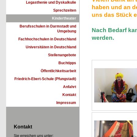
Legasthenie und Dyskalkulie
haben und an d
Sprechzeiten
uns das Stück e
Kindertheater
Berufsschulen in Darmstadt und
Nach Bedarf ka
Umgebung
werden.
Fachhochschulen in Deutschland
Universitäten in Deutschland
Stellenangebote
Buchtipps
Öffentlichkeitsarbeit
Friedrich-Ebert-Schule (Pfungstadt)
Anfahrt
Kontakt
Impressum
Kontakt
Sie erreichen uns unter: