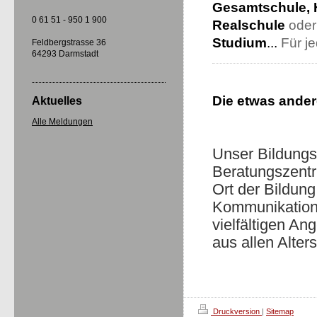
Gesamtschule, 
0 61 51 - 950 1 900
Realschule
ode
Studium
...
Für je
Feldbergstrasse 36
64293 Darmstadt
Die
etwas
ander
Aktuelles
Alle Meldungen
Unser Bildungs
Beratungszentr
Ort der Bildung,
Kommunikation
vielfältigen A
aus allen Alter
Druckversion
|
Sitemap