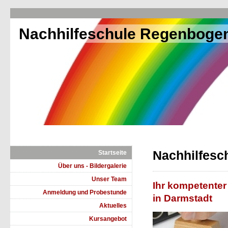
Nachhilfeschule Regenboge
Nachhilfesc
Startseite
Über uns - Bildergalerie
Unser Team
Ihr kompetenter
Anmeldung und Probestunde
in Darmstadt
Aktuelles
Kursangebot