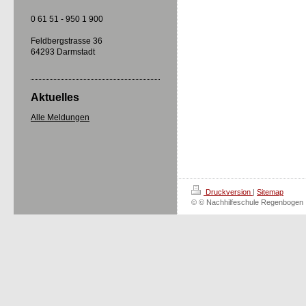
0 61 51 - 950 1 900
Feldbergstrasse 36
64293 Darmstadt
Aktuelles
Alle Meldungen
Druckversion
|
Sitemap
© © Nachhilfeschule Regenbogen