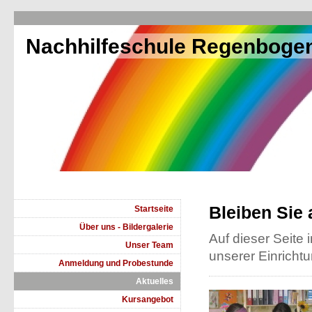
Nachhilfeschule Regenboge
Bleiben Sie
Startseite
Über uns - Bildergalerie
Auf dieser Seite 
Unser Team
unserer Einrichtu
Anmeldung und Probestunde
Aktuelles
Kursangebot