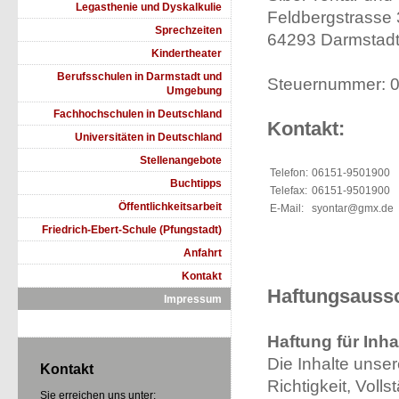
Legasthenie und Dyskalkulie
Feldbergstrasse
Sprechzeiten
64293 Darmstad
Kindertheater
Berufsschulen in Darmstadt und
Steuernummer: 
Umgebung
Fachhochschulen in Deutschland
Kontakt:
Universitäten in Deutschland
Stellenangebote
Telefon:
06151-9501900
Buchtipps
Telefax:
06151-9501900
Öffentlichkeitsarbeit
E-Mail:
syontar@gmx.de
Friedrich-Ebert-Schule (Pfungstadt)
Anfahrt
Kontakt
Haftungsauss
Impressum
Haftung für Inha
Die Inhalte unsere
Kontakt
Richtigkeit, Voll
Sie erreichen uns unter: